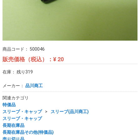
商品コード：
500046
販売価格（税込）：
¥ 20
在庫： 残り319
メーカー：
品川商工
関連カテゴリ
特価品
スリーブ・キャップ
スリーブ(品川商工)
スリーブ・キャップ
長期在庫品
長期在庫品その他(特価品)
売り切り品