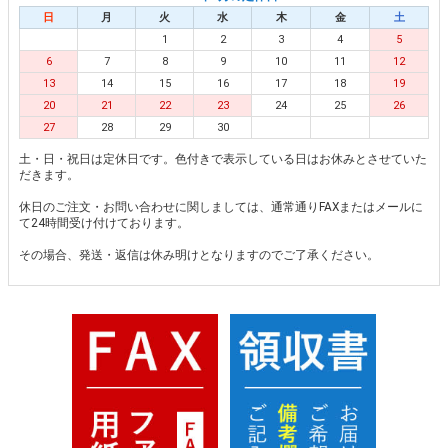
日
月
火
水
木
金
土
1
2
3
4
5
6
7
8
9
10
11
12
13
14
15
16
17
18
19
20
21
22
23
24
25
26
27
28
29
30
土・日・祝日は定休日です。色付きで表示している日はお休みとさせていた
だきます。
休日のご注文・お問い合わせに関しましては、通常通りFAXまたはメールに
て24時間受け付けております。
その場合、発送・返信は休み明けとなりますのでご了承ください。