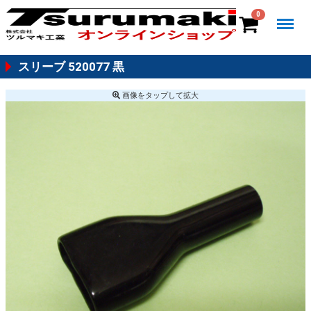
Menu
0
スリーブ 520077 黒
画像を
タップ
して拡大