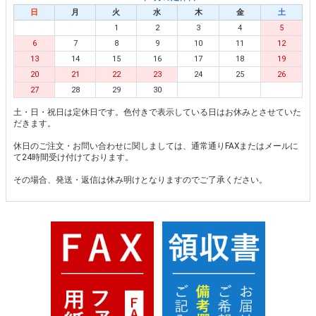
日
月
火
水
木
金
土
1
2
3
4
5
6
7
8
9
10
11
12
13
14
15
16
17
18
19
20
21
22
23
24
25
26
27
28
29
30
土・日・祝日は定休日です。色付きで表示している日はお休みとさせていた
だきます。
休日のご注文・お問い合わせに関しましては、通常通りFAXまたはメールに
て24時間受け付けております。
その場合、発送・返信は休み明けとなりますのでご了承ください。