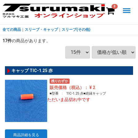
Menu
0
全ての商品
スリーブ・キャップ
スリーブ(その他)
17
件
の商品があります。
キャップ TIC-1.25 赤
残りわずか
販売価格（税込）： ¥ 2
■型番 : TIC-1.25 赤■絶縁キャップ
ただいま品切れ中です
商品詳細を見る