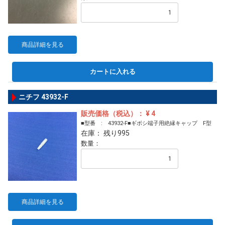
商品詳細を見る
カートに入れる
ニチフ 43932-F
販売価格（税込）： ¥ 4
■型番 : 43932-F■ギボシ端子用絶縁キャップ F型
在庫： 残り995
数量：
商品詳細を見る