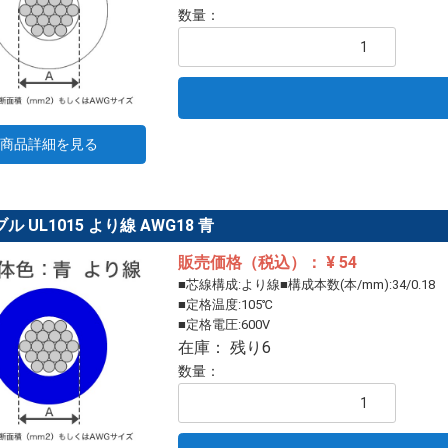
数量：
商品詳細を見る
ル UL1015 より線 AWG18 青
販売価格（税込）： ¥ 54
■芯線構成:より線■構成本数(本/mm):34/0.18
■定格温度:105℃
■定格電圧:600V
在庫： 残り6
数量：