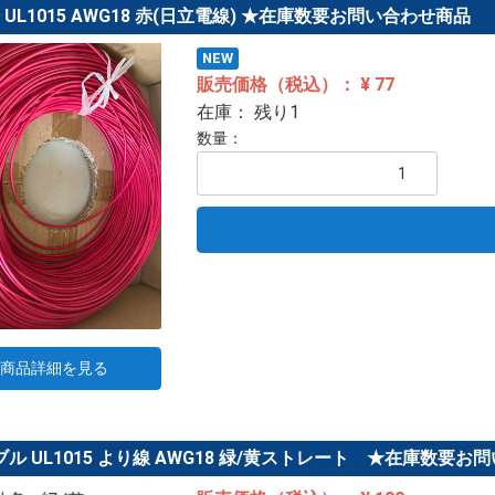
ﾞﾙ UL1015 AWG18 赤(日立電線) ★在庫数要お問い合わせ商品
NEW
販売価格（税込）： ¥ 77
在庫： 残り1
数量：
商品詳細を見る
ル UL1015 より線 AWG18 緑/黄ストレート ★在庫数要お