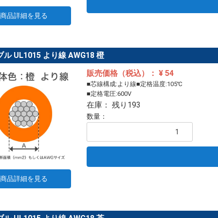
商品詳細を見る
ル UL1015 より線 AWG18 橙
販売価格（税込）： ¥ 54
■芯線構成:より線■定格温度:105℃
■定格電圧:600V
在庫： 残り193
数量：
商品詳細を見る