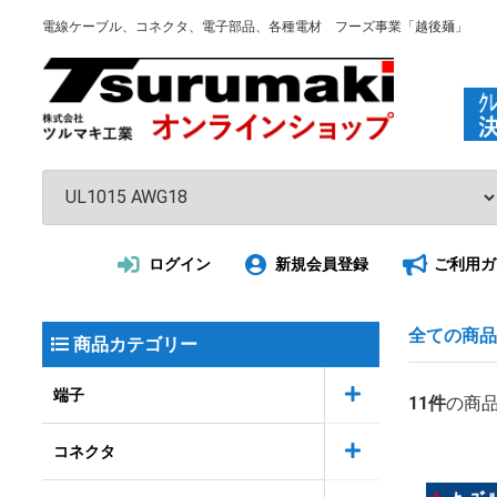
電線ケーブル、コネクタ、電子部品、各種電材 フーズ事業「越後麺」
ログイン
新規会員登録
ご利用ガ
全ての商品
商品カテゴリー
端子
11
件
の商
コネクタ