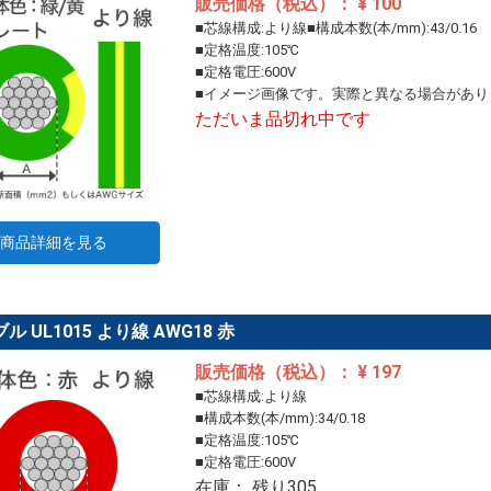
販売価格（税込）： ¥ 100
■芯線構成:より線■構成本数(本/mm):43/0.16
■定格温度:105℃
■定格電圧:600V
■イメージ画像です。実際と異なる場合があり
ただいま品切れ中です
商品詳細を見る
ル UL1015 より線 AWG18 赤
販売価格（税込）： ¥ 197
■芯線構成:より線
■構成本数(本/mm):34/0.18
■定格温度:105℃
■定格電圧:600V
在庫： 残り305