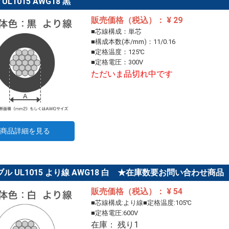
ﾙ UL1015 AWG18 黒
販売価格（税込）： ¥ 29
■芯線構成：単芯
■構成本数(本/mm)：11/0.16
■定格温度：125℃
■定格電圧：300V
ただいま品切れ中です
商品詳細を見る
ル UL1015 より線 AWG18 白 ★在庫数要お問い合わせ商品
販売価格（税込）： ¥ 54
■芯線構成:より線■定格温度:105℃
■定格電圧:600V
在庫： 残り1