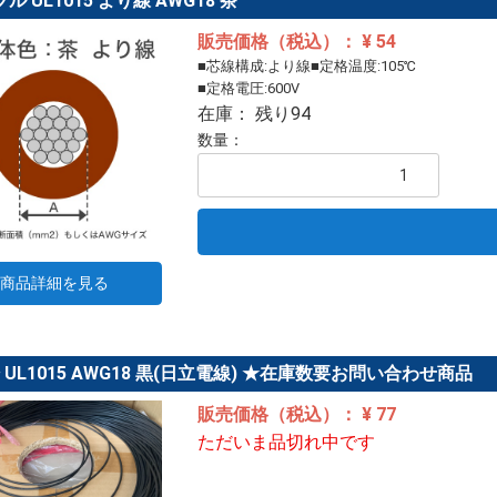
ル UL1015 より線 AWG18 茶
販売価格（税込）： ¥ 54
■芯線構成:より線■定格温度:105℃
■定格電圧:600V
在庫： 残り94
数量：
商品詳細を見る
ﾞﾙ UL1015 AWG18 黒(日立電線) ★在庫数要お問い合わせ商品
販売価格（税込）： ¥ 77
ただいま品切れ中です