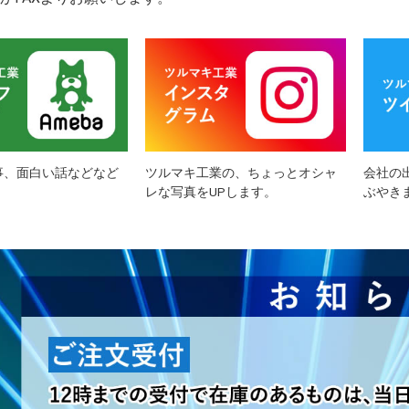
事、面白い話などなど
ツルマキ工業の、ちょっとオシャ
会社の
レな写真をUPします。
ぶやき