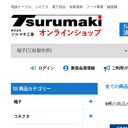
電線ケーブル、コネクタ、電子部品、各種電材 フーズ事業「越後麺」
ログイン
新規会員登録
ご利用ガ
全ての商品
商品カテゴリー
端子
6
件
の商品
コネクタ