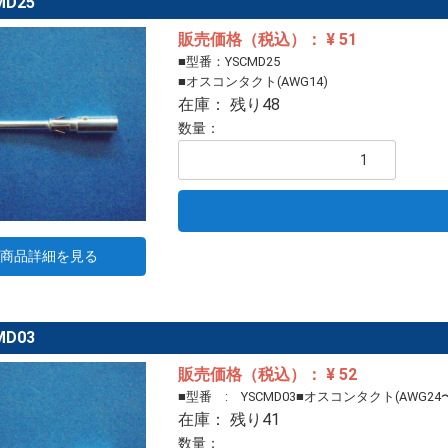
MD25
販売価格（税込）： ¥ 51
■型番：YSCMD25
■オスコンタクト(AWG14)
在庫： 残り48
数量：
商品詳細を見る
MD03
販売価格（税込）： ¥ 52
■型番 : YSCMD03■オスコンタクト(AWG24〜
在庫： 残り41
数量：