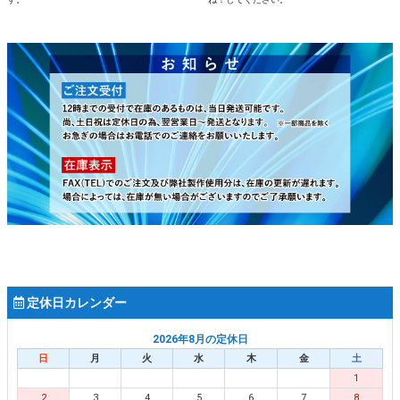
定休日カレンダー
2026年8月の定休日
日
月
火
水
木
金
土
1
2
3
4
5
6
7
8