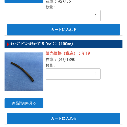
在庫： 残り35
数量：
カートに入れる
ﾁｭｰﾌﾞ ﾋﾞﾆｰﾙﾁｭｰﾌﾞ 5.0ﾊｲ ｸﾛ（100㎜）
販売価格（税込）： ¥ 19
在庫： 残り1390
数量：
商品詳細を見る
カートに入れる