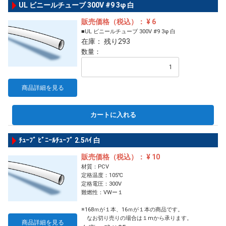
UL ビニールチューブ 300V #9 3φ 白
販売価格（税込）： ¥ 6
■UL ビニールチューブ 300V #9 3φ 白
在庫： 残り293
数量：
商品詳細を見る
カートに入れる
ﾁｭｰﾌﾞ ﾋﾞﾆｰﾙﾁｭｰﾌﾞ 2.5ﾊｲ 白
販売価格（税込）： ¥ 10
材質：PCV
定格温度：105℃
定格電圧：300V
難燃性：VWー１
※168ｍが１本、16ｍが１本の商品です。
なお切り売りの場合は１mから承ります。
商品詳細を見る