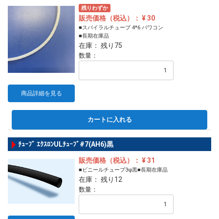
残りわずか
販売価格（税込）： ¥ 30
■スパイラルチューブ 4*6 パワコン
■長期在庫品
在庫： 残り75
数量：
商品詳細を見る
カートに入れる
ﾁｭｰﾌﾞ ｴｸｽﾛﾝULﾁｭｰﾌﾞ#7(AH6)黒
販売価格（税込）： ¥ 31
■ビニールチューブ3φ黒■長期在庫品
在庫： 残り12
数量：