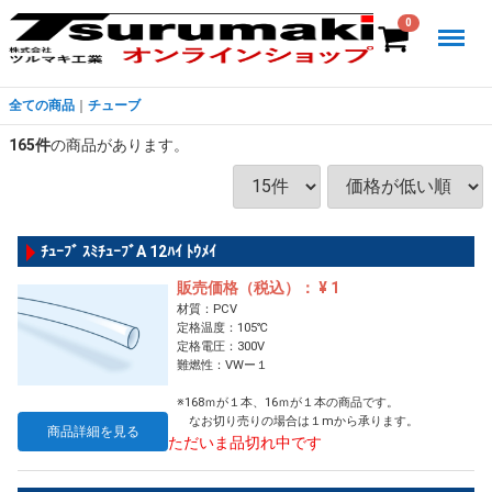
Menu
0
全ての商品
チューブ
165
件
の商品があります。
ﾁｭｰﾌﾞ ｽﾐﾁｭｰﾌﾞA 12ﾊｲ ﾄｳﾒｲ
販売価格（税込）： ¥ 1
材質：PCV
定格温度：105℃
定格電圧：300V
難燃性：VWー１
※168ｍが１本、16ｍが１本の商品です。
なお切り売りの場合は１mから承ります。
商品詳細を見る
ただいま品切れ中です