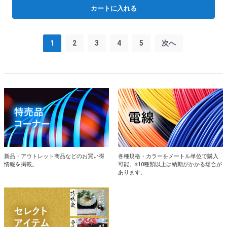
カートに入れる
1
2
3
4
5
次へ
新品・アウトレット商品などのお買い得
各種規格・カラーをメートル単位で購入
情報を掲載。
可能。※10種類以上は納期がかかる場合が
あります。