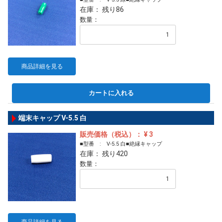
在庫： 残り86
数量：
商品詳細を見る
カートに入れる
端末キャップ V-5.5 白
販売価格（税込）： ¥ 3
■型番 : V-5.5 白■絶縁キャップ
在庫： 残り420
数量：
商品詳細を見る