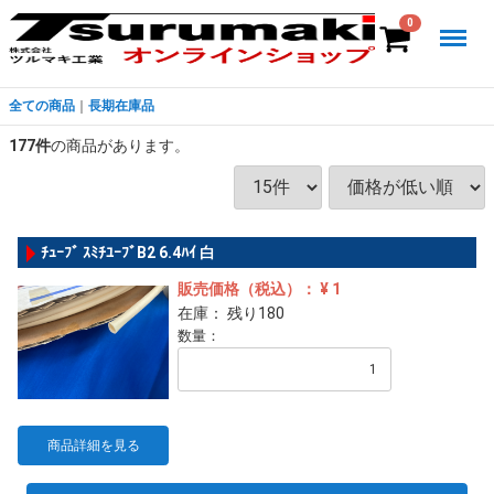
Menu
0
全ての商品
長期在庫品
177
件
の商品があります。
ﾁｭｰﾌﾞ ｽﾐﾁﾕｰﾌﾞB2 6.4ﾊｲ 白
販売価格（税込）： ¥ 1
在庫： 残り180
数量：
商品詳細を見る