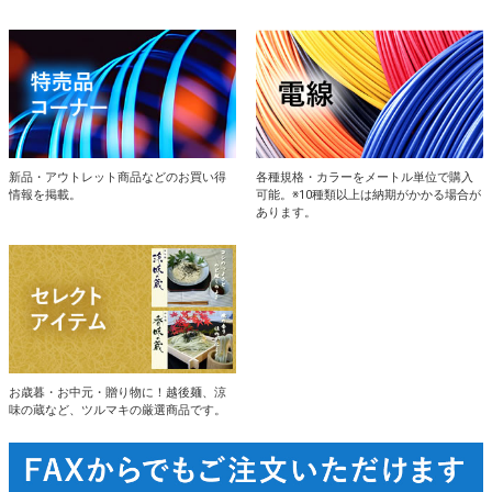
新品・アウトレット商品などのお買い得
各種規格・カラーをメートル単位で購入
情報を掲載。
可能。※10種類以上は納期がかかる場合が
あります。
お歳暮・お中元・贈り物に！越後麺、涼
味の蔵など、ツルマキの厳選商品です。