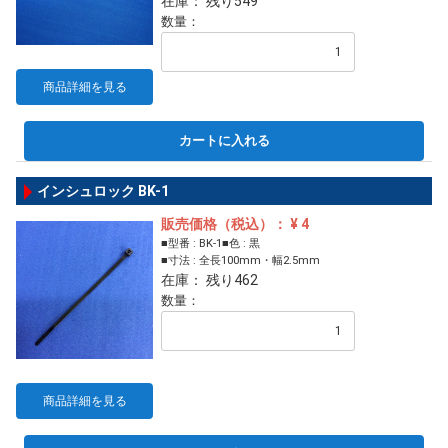
在庫： 残り549
数量：
商品詳細を見る
カートに入れる
インシュロック BK-1
販売価格（税込）： ¥ 4
■型番 : BK-1■色 : 黒
■寸法 : 全長100mm・幅2.5mm
在庫： 残り462
数量：
商品詳細を見る