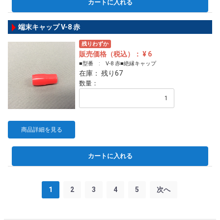
カートに入れる
端末キャップ V-8 赤
残りわずか
販売価格（税込）： ¥ 6
■型番 : V-8 赤■絶縁キャップ
在庫： 残り67
数量：
商品詳細を見る
カートに入れる
1
2
3
4
5
次へ