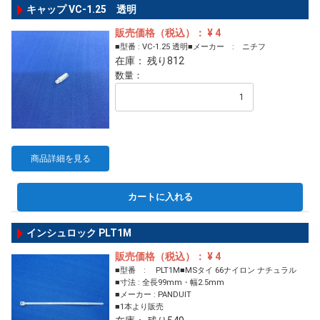
キャップ VC-1.25 透明
販売価格（税込）： ¥ 4
■型番 : VC-1.25 透明■メーカー : ニチフ
在庫： 残り812
数量：
商品詳細を見る
カートに入れる
インシュロック PLT1M
販売価格（税込）： ¥ 4
■型番 : PLT1M■MSタイ 66ナイロン ナチュラル
■寸法 : 全長99mm・幅2.5mm
■メーカー : PANDUIT
■1本より販売