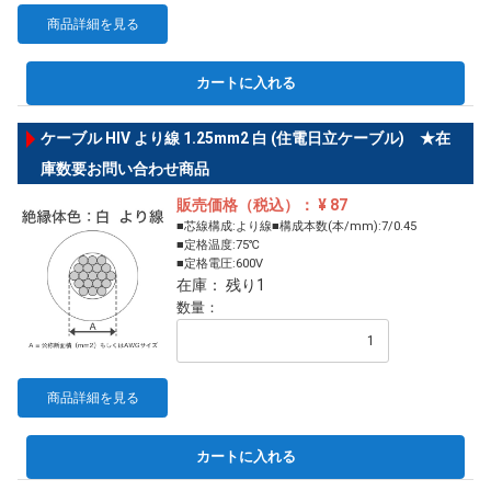
商品詳細を見る
カートに入れる
ケーブル HIV より線 1.25mm2 白 (住電日立ケーブル) ★在
庫数要お問い合わせ商品
販売価格（税込）： ¥ 87
■芯線構成:より線■構成本数(本/mm):7/0.45
■定格温度:75℃
■定格電圧:600V
在庫： 残り1
数量：
商品詳細を見る
カートに入れる