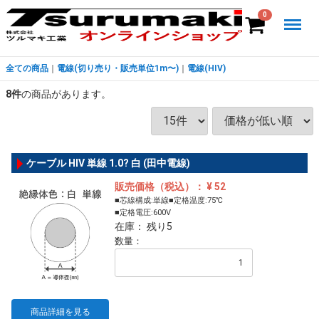
Menu
0
全ての商品
電線(切り売り・販売単位1m〜)
電線(HIV)
8
件
の商品があります。
ケーブル HIV 単線 1.0? 白 (田中電線)
販売価格（税込）： ¥ 52
■芯線構成:単線■定格温度:75℃
■定格電圧:600V
在庫： 残り5
数量：
商品詳細を見る