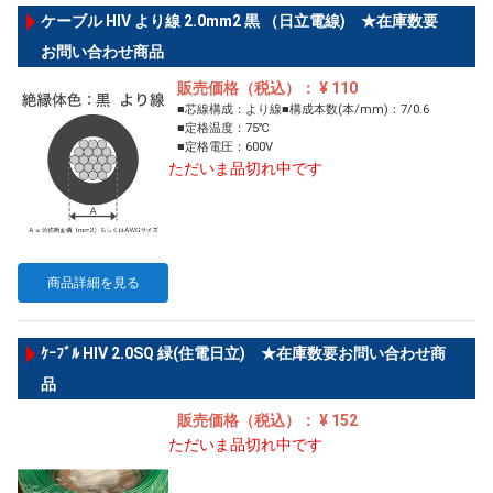
ケーブル HIV より線 2.0mm2 黒 （日立電線) ★在庫数要
お問い合わせ商品
販売価格（税込）： ¥ 110
■芯線構成：より線■構成本数(本/mm)：7/0.6
■定格温度：75℃
■定格電圧：600V
ただいま品切れ中です
商品詳細を見る
ｹｰﾌﾞﾙ HIV 2.0SQ 緑(住電日立) ★在庫数要お問い合わせ商
品
販売価格（税込）： ¥ 152
ただいま品切れ中です