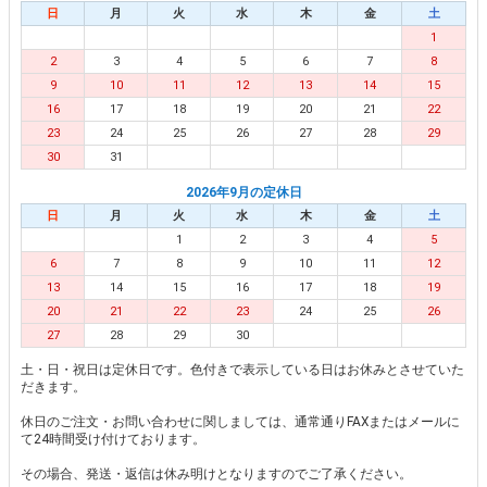
日
月
火
水
木
金
土
1
2
3
4
5
6
7
8
9
10
11
12
13
14
15
16
17
18
19
20
21
22
23
24
25
26
27
28
29
30
31
2026年9月の定休日
日
月
火
水
木
金
土
1
2
3
4
5
6
7
8
9
10
11
12
13
14
15
16
17
18
19
20
21
22
23
24
25
26
27
28
29
30
土・日・祝日は定休日です。色付きで表示している日はお休みとさせていた
だきます。
休日のご注文・お問い合わせに関しましては、通常通りFAXまたはメールに
て24時間受け付けております。
その場合、発送・返信は休み明けとなりますのでご了承ください。