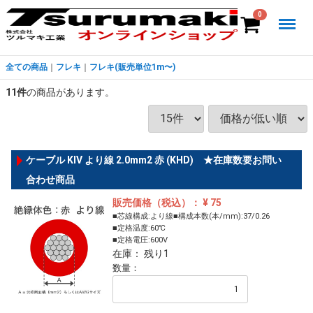
Menu
0
全ての商品
フレキ
フレキ(販売単位1m〜)
11
件
の商品があります。
ケーブル KIV より線 2.0mm2 赤 (KHD) ★在庫数要お問い
合わせ商品
販売価格（税込）： ¥ 75
■芯線構成:より線■構成本数(本/mm):37/0.26
■定格温度:60℃
■定格電圧:600V
在庫： 残り1
数量：