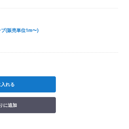
ブ(販売単位1m〜)
に入れる
りに追加