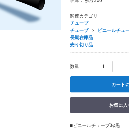
在庫： 残り306
関連カテゴリ
チューブ
チューブ
ビニールチュー
長期在庫品
売り切り品
数量
カート
お気に入
■ビニールチューブ3φ黒