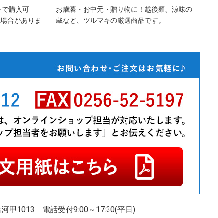
位で購入可
お歳暮・お中元・贈り物に！越後麺、涼味の
る場合がありま
蔵など、ツルマキの厳選商品です。
甲1013
電話受付9:00～17:30(平日)