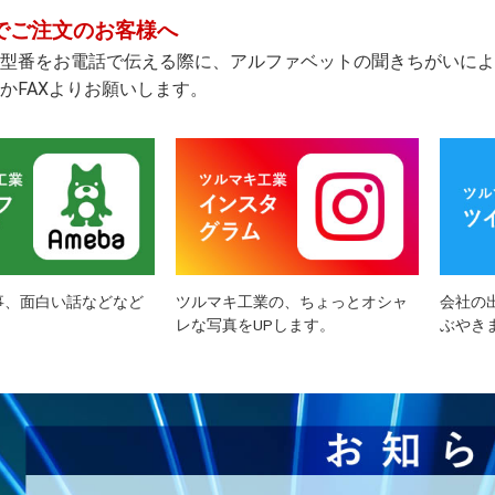
でご注文のお客様へ
型番をお電話で伝える際に、アルファベットの聞きちがいによ
かFAXよりお願いします。
事、面白い話などなど
ツルマキ工業の、ちょっとオシャ
会社の
レな写真をUPします。
ぶやき