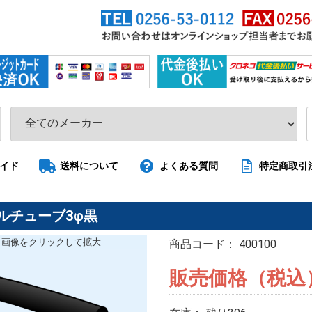
イド
送料について
よくある質問
特定商取引
ルチューブ3φ黒
画像を
クリック
して拡大
商品コード：
400100
販売価格（税込