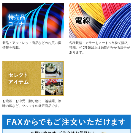
新品・アウトレット商品などのお買い得
各種規格・カラーをメートル単位で購入
情報を掲載。
可能。※10種類以上は納期がかかる場合が
あります。
お歳暮・お中元・贈り物に！越後麺、涼
味の蔵など、ツルマキの厳選商品です。