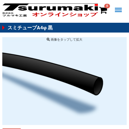
Menu
0
スミチューブA4φ 黒
画像を
タップ
して拡大