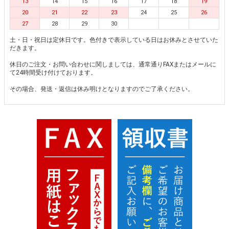
13
14
15
16
17
18
19
20
21
22
23
24
25
26
27
28
29
30
土・日・祝日は定休日です。色付きで表示している日はお休みとさせていた
だきます。
休日のご注文・お問い合わせに関しましては、通常通りFAXまたはメールに
て24時間受け付けております。
その場合、発送・返信は休み明けとなりますのでご了承ください。