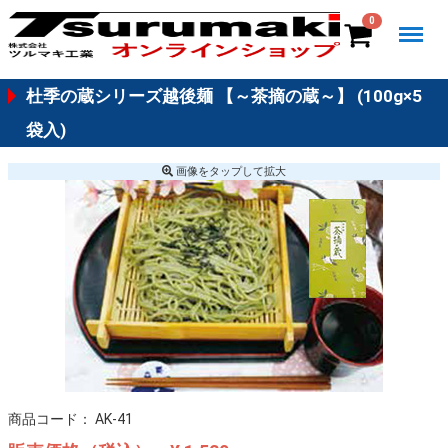
Menu
0
杜季の蔵シリーズ越後麺 【～茶摘の蔵～】 (100g×5
袋入)
画像を
タップ
して拡大
商品コード：
AK-41