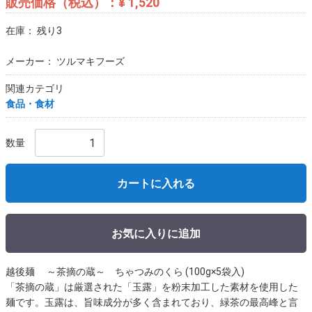
販売価格（税込）：
¥ 1,520
在庫： 残り3
メーカー： ツルマキフーズ
関連カテゴリ
食品・食材
数量
カートに入れる
お気に入りに追加
越後麺 ～茶摘の蔵～ ちゃつみのくら (100g×5袋入)
「茶摘の蔵」は厳選された「玉露」を粉末加工した素材を使用した
麺です。玉露は、旨味成分が多く含まれており、緑茶の最高峰と言