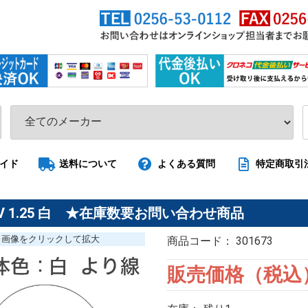
イド
送料について
よくある質問
特定商取引
ﾙ IV 1.25 白 ★在庫数要お問い合わせ商品
画像を
クリック
して拡大
商品コード：
301673
販売価格（税込