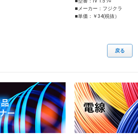
■型番：IV 1.5 ｼﾛ
■メーカー：フジクラ
■単価：￥34(税抜）
戻る