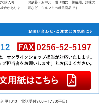
位で購入可
お歳暮・お中元・贈り物に！越後麺、涼味の
る場合がありま
蔵など、ツルマキの厳選商品です。
甲1013
電話受付9:00～17:30(平日)